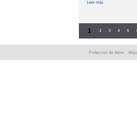
Leer más
sobre PRUEBAS 
Páginas
1
2
3
4
5
Protección de datos
Mapa